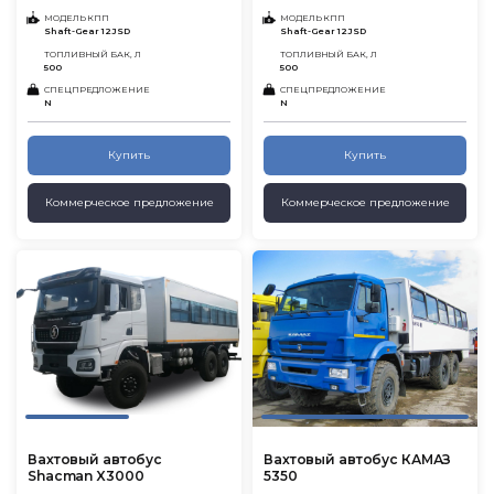
МОДЕЛЬ КПП
МОДЕЛЬ КПП
Shaft-Gear 12JSD
Shaft-Gear 12JSD
ТОПЛИВНЫЙ БАК, Л
ТОПЛИВНЫЙ БАК, Л
500
500
СПЕЦПРЕДЛОЖЕНИЕ
СПЕЦПРЕДЛОЖЕНИЕ
N
N
Купить
Купить
Коммерческое предложение
Коммерческое предложение
Вахтовый автобус
Вахтовый автобус КАМАЗ
Shacman X3000
5350