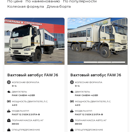
По цене
По наименованию
По популярности
Колесная формула
Длина борта
Вахтовый автобус FAW J6
Вахтовый автобус FAW J6
КОЛЕСНАЯ ФОРМУЛА
КОЛЕСНАЯ ФОРМУЛА
6×4
6×4
ДВИГАТЕЛЬ
ДВИГАТЕЛЬ
FAW CA6DM-42E51
FAW CA6DM-42E51
МОЩНОСТЬ ДВИГАТЕЛЯ, Л.С.
МОЩНОСТЬ ДВИГАТЕЛЯ, Л.С.
420
420
МОДЕЛЬ КПП
МОДЕЛЬ КПП
FAST 12 JSDX220TA-B
FAST 12 JSDX220TA-B
ПОЛНАЯ МАССА АВТО, КГ
ПОЛНАЯ МАССА АВТО, КГ
35100
35100
СПЕЦПРЕДЛОЖЕНИЕ
СПЕЦПРЕДЛОЖЕНИЕ