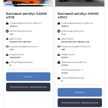
Вахтовый автобус КАМАЗ
Вахтовый автобус КАМАЗ
43118
43502
ГРУЗОПОДЪЕМНОСТЬ АВТО, КГ
ГРУЗОПОДЪЕМНОСТЬ АВТО, КГ
4325 кг
6335 кг
КОЛЕСНАЯ ФОРМУЛА
КОЛЕСНАЯ ФОРМУЛА
6×6
4×4
ДВИГАТЕЛЬ
ДВИГАТЕЛЬ
КАМАЗ-740.705-300
КАМАЗ 667.512-285 (Euro-5)
МОЩНОСТЬ ДВИГАТЕЛЯ, Л.С.
МОЩНОСТЬ ДВИГАТЕЛЯ, Л.С.
292
285
МОДЕЛЬ КПП
МОДЕЛЬ КПП
КАМАЗ 154
1310TO
СПЕЦПРЕДЛОЖЕНИЕ
ПОЛНАЯ МАССА АВТО, КГ
N
12700
ТОПЛИВНЫЙ БАК, Л
2х210
Купить
СПЕЦПРЕДЛОЖЕНИЕ
N
Коммерческое предложение
Купить
Коммерческое предложение