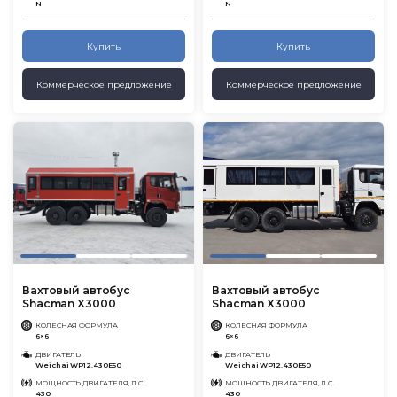
N
N
Купить
Купить
Коммерческое предложение
Коммерческое предложение
Вахтовый автобус
Вахтовый автобус
Shacman X3000
Shacman X3000
КОЛЕСНАЯ ФОРМУЛА
КОЛЕСНАЯ ФОРМУЛА
6×6
6×6
ДВИГАТЕЛЬ
ДВИГАТЕЛЬ
Weichai WP12.430E50
Weichai WP12.430E50
МОЩНОСТЬ ДВИГАТЕЛЯ, Л.С.
МОЩНОСТЬ ДВИГАТЕЛЯ, Л.С.
430
430