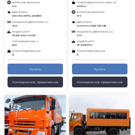
КОЛЕСНАЯ ФОРМУЛА
ГРУЗОПОДЪЕМНОСТЬ АВТО, КГ
6×6
4325 кг
ДВИГАТЕЛЬ
КОЛЕСНАЯ ФОРМУЛА
Weichai WP12.430E50
6×6
МОЩНОСТЬ ДВИГАТЕЛЯ, Л.С.
ДВИГАТЕЛЬ
430
Cummins ISB6.7E5 285
МОДЕЛЬ КПП
МОЩНОСТЬ ДВИГАТЕЛЯ, Л.С.
Shaft-Gear 12JSD
279
ТОПЛИВНЫЙ БАК, Л
МОДЕЛЬ КПП
500
ZF 9S1310TO
СПЕЦПРЕДЛОЖЕНИЕ
СПЕЦПРЕДЛОЖЕНИЕ
N
N
Купить
Купить
Коммерческое предложение
Коммерческое предложение