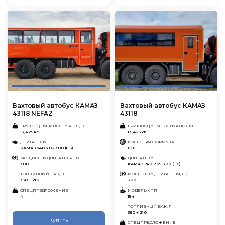
Вахтовый автобус КАМАЗ
Вахтовый автобус КАМАЗ
43118 NEFAZ
43118
ГРУЗОПОДЪЕМНОСТЬ АВТО, КГ
ГРУЗОПОДЪЕМНОСТЬ АВТО, КГ
13,425 кг
13,425 кг
ДВИГАТЕЛЬ
КОЛЕСНАЯ ФОРМУЛА
KАMАЗ 740.705-300 (E-5)
6×6
МОЩНОСТЬ ДВИГАТЕЛЯ, Л.С.
ДВИГАТЕЛЬ
300
KАMАЗ 740.705-300 (E-5)
ТОПЛИВНЫЙ БАК, Л
МОЩНОСТЬ ДВИГАТЕЛЯ, Л.С.
350 + 210
300
СПЕЦПРЕДЛОЖЕНИЕ
МОДЕЛЬ КПП
N
154
ТОПЛИВНЫЙ БАК, Л
350 + 210
Купить
СПЕЦПРЕДЛОЖЕНИЕ