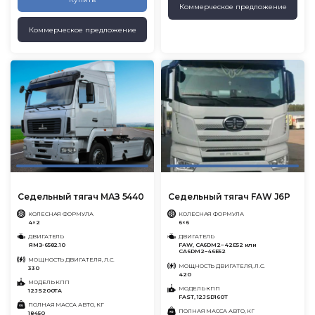
Коммерческое предложение
Коммерческое предложение
Седельный тягач МАЗ 5440
Седельный тягач FAW J6P
КОЛЕСНАЯ ФОРМУЛА
КОЛЕСНАЯ ФОРМУЛА
4×2
6×6
ДВИГАТЕЛЬ
ДВИГАТЕЛЬ
ЯМЗ-6582.10
FAW, CA6DM2−42E52 или
CA6DM2−46E52
МОЩНОСТЬ ДВИГАТЕЛЯ, Л.С.
МОЩНОСТЬ ДВИГАТЕЛЯ, Л.С.
330
420
МОДЕЛЬ КПП
МОДЕЛЬ КПП
12JS200TA
FAST, 12JSD160T
ПОЛНАЯ МАССА АВТО, КГ
ПОЛНАЯ МАССА АВТО, КГ
18450