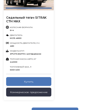
Седельный тягач SITRAK
C7H MAX
КОЛЕСНАЯ ФОРМУЛА
6×4
ДВИГАТЕЛЬ
MC13.48-50
МОЩНОСТЬ ДВИГАТЕЛЯ, Л.С.
480
МОДЕЛЬ КПП
ZF12TX2621TD с ретардером
ПОЛНАЯ МАССА АВТО, КГ
44000
ТОПЛИВНЫЙ БАК, Л
600+400
Купить
Коммерческое предложение