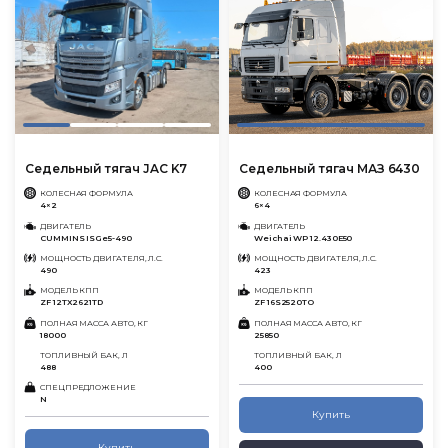
Седельный тягач JAC K7
Седельный тягач МАЗ 6430
КОЛЕСНАЯ ФОРМУЛА
КОЛЕСНАЯ ФОРМУЛА
4×2
6×4
ДВИГАТЕЛЬ
ДВИГАТЕЛЬ
CUMMINS ISGe5-490
Weichai WP 12.430E50
МОЩНОСТЬ ДВИГАТЕЛЯ, Л.С.
МОЩНОСТЬ ДВИГАТЕЛЯ, Л.С.
490
423
МОДЕЛЬ КПП
МОДЕЛЬ КПП
ZF 12TX2621TD
ZF 16S2520TO
ПОЛНАЯ МАССА АВТО, КГ
ПОЛНАЯ МАССА АВТО, КГ
18000
25850
ТОПЛИВНЫЙ БАК, Л
ТОПЛИВНЫЙ БАК, Л
488
400
СПЕЦПРЕДЛОЖЕНИЕ
N
Купить
Купить