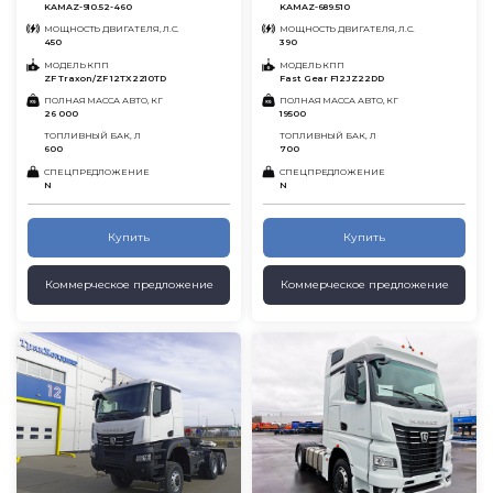
KAMAZ-910.52-460
KAMAZ-689.510
МОЩНОСТЬ ДВИГАТЕЛЯ, Л.С.
МОЩНОСТЬ ДВИГАТЕЛЯ, Л.С.
450
390
МОДЕЛЬ КПП
МОДЕЛЬ КПП
ZF Traxon/ZF 12TX2210TD
Fast Gear F12JZ22DD
ПОЛНАЯ МАССА АВТО, КГ
ПОЛНАЯ МАССА АВТО, КГ
26 000
19500
ТОПЛИВНЫЙ БАК, Л
ТОПЛИВНЫЙ БАК, Л
600
700
СПЕЦПРЕДЛОЖЕНИЕ
СПЕЦПРЕДЛОЖЕНИЕ
N
N
Купить
Купить
Коммерческое предложение
Коммерческое предложение