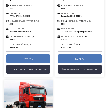
КОЛЕСНАЯ ФОРМУЛА
КОЛЕСНАЯ ФОРМУЛА
6×2
4×2
ДВИГАТЕЛЬ
ДВИГАТЕЛЬ
FAW, CA6DM3-55E52
FAW, CA6DM3-55E52
МОЩНОСТЬ ДВИГАТЕЛЯ, Л.С.
МОЩНОСТЬ ДВИГАТЕЛЯ, Л.С.
550
550
МОДЕЛЬ КПП
МОДЕЛЬ КПП
роботизированная
ZF12TX2621TD с ретардером
ПОЛНАЯ МАССА АВТО, КГ
ПОЛНАЯ МАССА АВТО, КГ
25000
43000
ТОПЛИВНЫЙ БАК, Л
ТОПЛИВНЫЙ БАК, Л
700+500
800+300
Купить
Купить
Коммерческое предложение
Коммерческое предложение