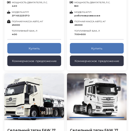
МОЩНОСТЬ ДВИГАТЕЛЯ, Л.С.
МОЩНОСТЬ ДВИГАТЕЛЯ, Л.С.
420
550
МОДЕЛЬ КПП
МОДЕЛЬ КПП
ZF 16S2230TO
роботизированная
ПОЛНАЯ МАССА АВТО, КГ
ПОЛНАЯ МАССА АВТО, КГ
25000
25000
ТОПЛИВНЫЙ БАК, Л
ТОПЛИВНЫЙ БАК, Л
400
700+500
Купить
Купить
Коммерческое предложение
Коммерческое предложение
Седельный тягач FAW J7
Седельный тягач FAW J7