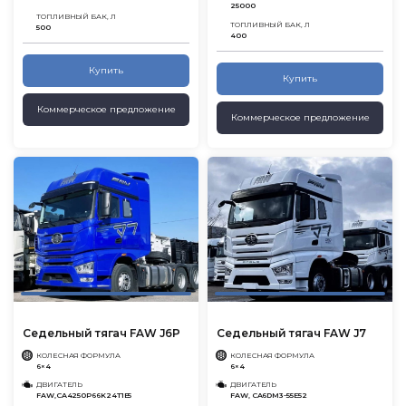
25000
ТОПЛИВНЫЙ БАК, Л
ТОПЛИВНЫЙ БАК, Л
500
400
Купить
Купить
Коммерческое предложение
Коммерческое предложение
Седельный тягач FAW J6P
Седельный тягач FAW J7
КОЛЕСНАЯ ФОРМУЛА
КОЛЕСНАЯ ФОРМУЛА
6×4
6×4
ДВИГАТЕЛЬ
ДВИГАТЕЛЬ
FAW,CA4250P66K24T1E5
FAW, CA6DM3-55E52