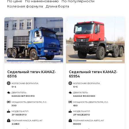
По цене
По наименованию
По популярности
Колесная формула
Длина борта
Седельный тягач KAMAZ-
Седельный тягач KAMAZ-
65116
65954
КОЛЕСНАЯ ФОРМУЛА
КОЛЕСНАЯ ФОРМУЛА
6×4
6×6
ДВИГАТЕЛЬ
ДВИГАТЕЛЬ
КАМАЗ 667.510-310
КАМАЗ 910.50-560
МОЩНОСТЬ ДВИГАТЕЛЯ, Л.С.
МОЩНОСТЬ ДВИГАТЕЛЯ, Л.С.
300
650
МОДЕЛЬ КПП
МОДЕЛЬ КПП
ZF 9S1310TO
ZF 16S2525TO
ПОЛНАЯ МАССА АВТО, КГ
ПОЛНАЯ МАССА АВТО, КГ
22850
35000