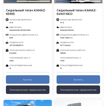
Седельный тягач KAMAZ-
Седельный тягач KAMAZ-
65955
54901 NEO
КОЛЕСНАЯ ФОРМУЛА
КОЛЕСНАЯ ФОРМУЛА
6×6
4×2
ДВИГАТЕЛЬ
ДВИГАТЕЛЬ
КАМАЗ Р6 910.50-560
КАМАЗ 910.52
МОЩНОСТЬ ДВИГАТЕЛЯ, Л.С.
МОЩНОСТЬ ДВИГАТЕЛЯ, Л.С.
560
460–482 л.с.
МОДЕЛЬ КПП
МОДЕЛЬ КПП
ZF 16S2525TO
ZF TraXon
ПОЛНАЯ МАССА АВТО, КГ
ПОЛНАЯ МАССА АВТО, КГ
34000
19500
ТОПЛИВНЫЙ БАК, Л
ТОПЛИВНЫЙ БАК, Л
600
700
СПЕЦПРЕДЛОЖЕНИЕ
СПЕЦПРЕДЛОЖЕНИЕ
N
N
Купить
Купить
Коммерческое предложение
Коммерческое предложение