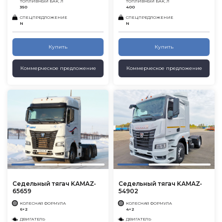
ТОПЛИВНЫЙ БАК, Л
ТОПЛИВНЫЙ БАК, Л
350
400
СПЕЦПРЕДЛОЖЕНИЕ
СПЕЦПРЕДЛОЖЕНИЕ
N
N
Купить
Купить
Коммерческое предложение
Коммерческое предложение
Седельный тягач KAMAZ-
Седельный тягач KAMAZ-
65659
54902
КОЛЕСНАЯ ФОРМУЛА
КОЛЕСНАЯ ФОРМУЛА
6×2
4×2
ДВИГАТЕЛЬ
ДВИГАТЕЛЬ