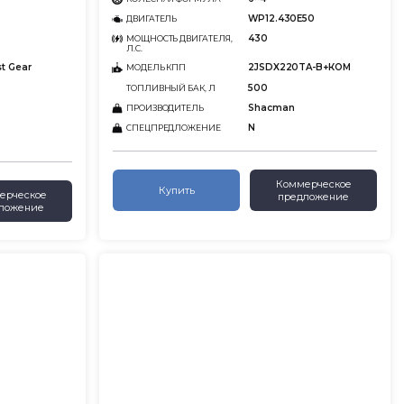
WP12.430E50
ДВИГАТЕЛЬ
430
МОЩНОСТЬ ДВИГАТЕЛЯ,
Л.С.
st Gear
2JSDX220TA-B+КОМ
МОДЕЛЬ КПП
500
ТОПЛИВНЫЙ БАК, Л
Shacman
ПРОИЗВОДИТЕЛЬ
N
СПЕЦПРЕДЛОЖЕНИЕ
Коммерческое
Купить
ерческое
предложение
ложение