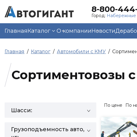
8-800-444-
Город:
Набережные
Главная
Каталог
О компании
Новости
Дорабо
Главная
Каталог
Автомобили с КМУ
Сортимен
Сортиментовозы с
По цене
По н
Шасси:
Грузоподъемность авто,