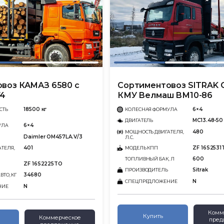
воз КАМАЗ 6580 с
Сортиментовоз SITRAK 
74
КМУ Велмаш ВМ10-86
18500 кг
6×4
СТЬ
КОЛЕСНАЯ ФОРМУЛА
MC13.48-50
ДВИГАТЕЛЬ
6×4
УЛА
480
МОЩНОСТЬ ДВИГАТЕЛЯ,
Daimler OM457LA.V/3
Л.С.
401
ZF 16S2531
ТЕЛЯ,
МОДЕЛЬ КПП
600
ТОПЛИВНЫЙ БАК, Л
ZF 16S2225TO
Sitrak
ПРОИЗВОДИТЕЛЬ
34680
ТО, КГ
N
СПЕЦПРЕДЛОЖЕНИЕ
N
НИЕ
Комм
Купить
Коммерческое
пред