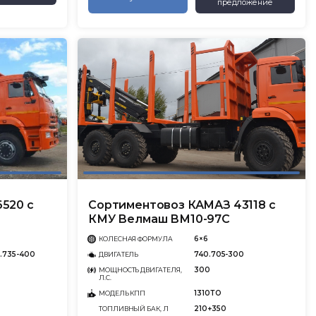
предложение
520 с
Сортиментовоз КАМАЗ 43118 с
КМУ Велмаш ВМ10-97С
6×6
КОЛЕСНАЯ ФОРМУЛА
.735-400
740.705-300
ДВИГАТЕЛЬ
300
МОЩНОСТЬ ДВИГАТЕЛЯ,
Л.С.
1310ТО
МОДЕЛЬ КПП
210+350
ТОПЛИВНЫЙ БАК, Л