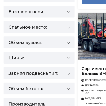
Базовое шасси :
Спальное место:
Объем кузова:
Шины:
Сортименто
Задняя подвеска тип:
Велмаш ВМ
КОЛЕСНАЯ ФОРМ
ДВИГАТЕЛЬ
Объем бетона:
МОЩНОСТЬ ДВИГА
Л.С.
МОДЕЛЬ КПП
Производитель:
ТОПЛИВНЫЙ БАК,