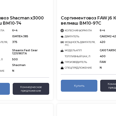
воз Shacman x3000
Сортиментовоз FAW j6 
ш ВМ10-74
велмаш ВМ10-97С
6×4
6×4
УЛА
КОЛЕСНАЯ ФОРМУЛА
ISM11E4 385
CA6DM2-42
ДВИГАТЕЛЬ
375
420
ТЕЛЯ,
МОЩНОСТЬ ДВИГАТЕЛЯ,
Л.С.
Shaanix Fast Gear
CA10TAX19
МОДЕЛЬ КПП
12JS180TA
400
ТОПЛИВНЫЙ БАК, Л
500
 Л
FAW
ПРОИЗВОДИТЕЛЬ
Shacman
N
СПЕЦПРЕДЛОЖЕНИЕ
N
НИЕ
Комм
Купить
Коммерческое
пред
предложение