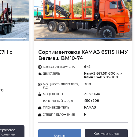
C7H с
Сортиментовоз КАМАЗ 65115 КМУ
Велмаш ВМ10-74
6×4
КОЛЕСНАЯ ФОРМУЛА
КамАЗ 667.511-300 или
ДВИГАТЕЛЬ
КамАЗ 740.705-300
300
МОЩНОСТЬ ДВИГАТЕЛЯ,
Л.С.
TO
ZF 9S1310
МОДЕЛЬ КПП
450+208
ТОПЛИВНЫЙ БАК, Л
КАМАЗ
ПРОИЗВОДИТЕЛЬ
N
СПЕЦПРЕДЛОЖЕНИЕ
ерческое
Коммерческое
ложение
Купить