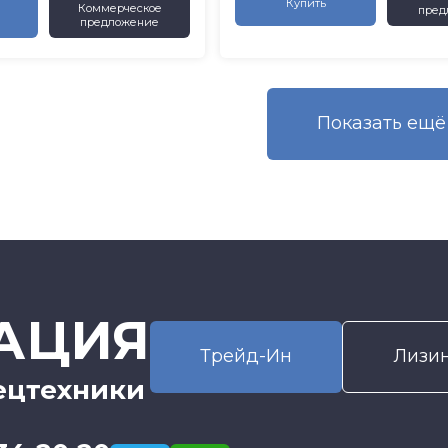
Купить
Коммерческое
пред
предложение
Показать eщё
АЦИЯ
Трейд-Ин
Лизи
ецтехники