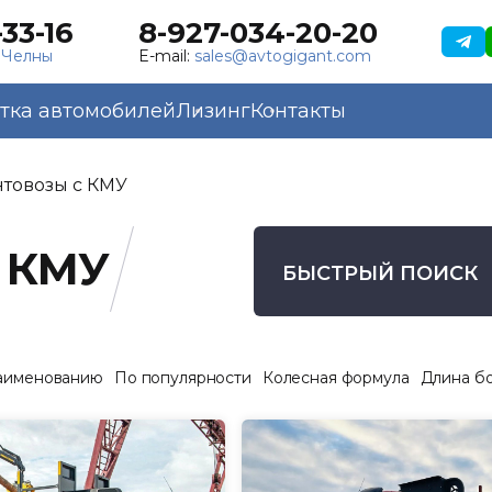
33-16
8-927-034-20-20
 Челны
E-mail:
sales@avtogigant.com
тка автомобилей
Лизинг
Контакты
товозы с КМУ
 КМУ
БЫСТРЫЙ ПОИСК
аименованию
По популярности
Колесная формула
Длина б