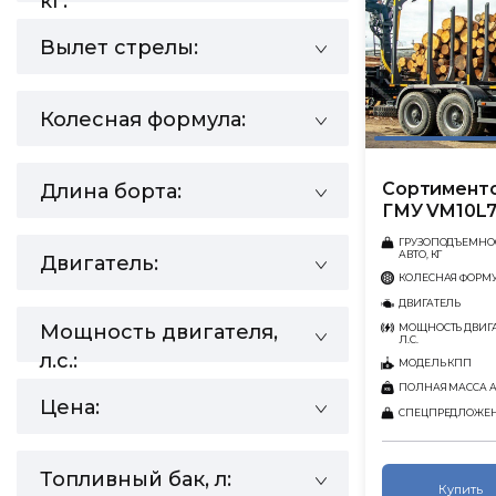
кг:
Вылет стрелы:
Колесная формула:
Сортименто
Длина борта:
ГМУ VM10L
ГРУЗОПОДЪЕМНО
АВТО, КГ
Двигатель:
КОЛЕСНАЯ ФОРМ
ДВИГАТЕЛЬ
Мощность двигателя,
МОЩНОСТЬ ДВИГА
Л.С.
л.с.:
МОДЕЛЬ КПП
ПОЛНАЯ МАССА АВ
Цена:
СПЕЦПРЕДЛОЖЕ
Топливный бак, л:
Купить