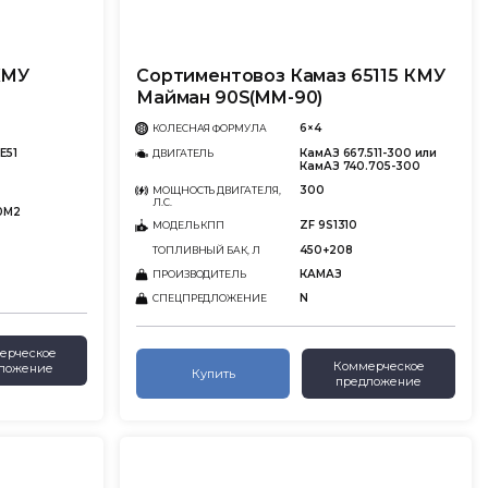
КМУ
Сортиментовоз Камаз 65115 КМУ
Майман 90S(MM-90)
6×4
КОЛЕСНАЯ ФОРМУЛА
E51
КамАЗ 667.511-300 или
ДВИГАТЕЛЬ
КамАЗ 740.705-300
300
МОЩНОСТЬ ДВИГАТЕЛЯ,
Л.С.
0M2
ZF 9S1310
МОДЕЛЬ КПП
450+208
ТОПЛИВНЫЙ БАК, Л
КАМАЗ
ПРОИЗВОДИТЕЛЬ
N
СПЕЦПРЕДЛОЖЕНИЕ
ерческое
Коммерческое
ложение
Купить
предложение