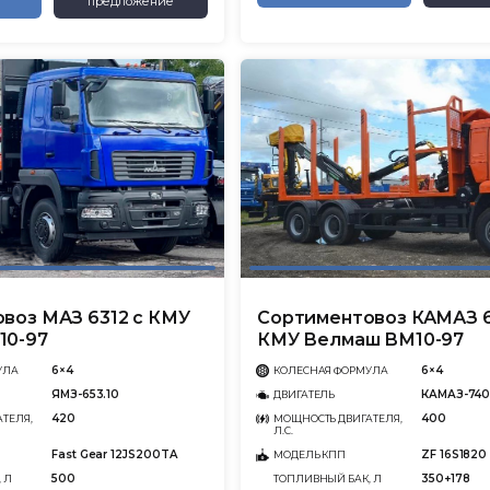
предложение
воз МАЗ 6312 с КМУ
Сортиментовоз КАМАЗ 6
10-97
КМУ Велмаш ВМ10-97
6×4
6×4
УЛА
КОЛЕСНАЯ ФОРМУЛА
ЯМЗ-653.10
КАМАЗ-740
ДВИГАТЕЛЬ
420
400
ТЕЛЯ,
МОЩНОСТЬ ДВИГАТЕЛЯ,
Л.С.
Fast Gear 12JS200TA
ZF 16S1820
МОДЕЛЬ КПП
500
350+178
 Л
ТОПЛИВНЫЙ БАК, Л