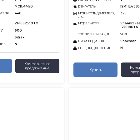
MC11.44-50
ISM11E4 385
ДВИГАТЕЛЬ
440
375
ТЕЛЯ,
МОЩНОСТЬ ДВИГАТЕЛЯ,
Л.С.
ZF16S2530TO
Shaanix Fa
МОДЕЛЬ КПП
12JS180TA
600
 Л
500
ТОПЛИВНЫЙ БАК, Л
Sitrak
Shacman
ПРОИЗВОДИТЕЛЬ
N
НИЕ
N
СПЕЦПРЕДЛОЖЕНИЕ
Коммерческое
Комм
предложение
Купить
пред