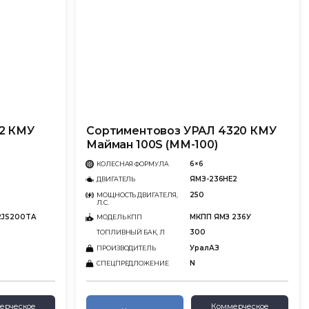
2 КМУ
Сортиментовоз УРАЛ 4320 КМУ
Майман 100S (ММ-100)
6×6
КОЛЕСНАЯ ФОРМУЛА
ЯМЗ-236НЕ2
ДВИГАТЕЛЬ
250
МОЩНОСТЬ ДВИГАТЕЛЯ,
Л.С.
12JS200TA
МКПП ЯМЗ 236У
МОДЕЛЬ КПП
300
ТОПЛИВНЫЙ БАК, Л
УралАЗ
ПРОИЗВОДИТЕЛЬ
N
СПЕЦПРЕДЛОЖЕНИЕ
ерческое
Коммерческое