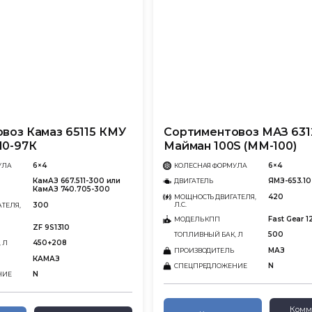
воз Камаз 65115 КМУ
Сортиментовоз МАЗ 631
10-97К
Майман 100S (ММ-100)
6×4
6×4
УЛА
КОЛЕСНАЯ ФОРМУЛА
КамАЗ 667.511-300 или
ЯМЗ-653.10
ДВИГАТЕЛЬ
КамАЗ 740.705-300
420
МОЩНОСТЬ ДВИГАТЕЛЯ,
300
Л.С.
ТЕЛЯ,
Fast Gear 
МОДЕЛЬ КПП
ZF 9S1310
500
ТОПЛИВНЫЙ БАК, Л
450+208
 Л
МАЗ
ПРОИЗВОДИТЕЛЬ
КАМАЗ
N
СПЕЦПРЕДЛОЖЕНИЕ
N
НИЕ
Комм