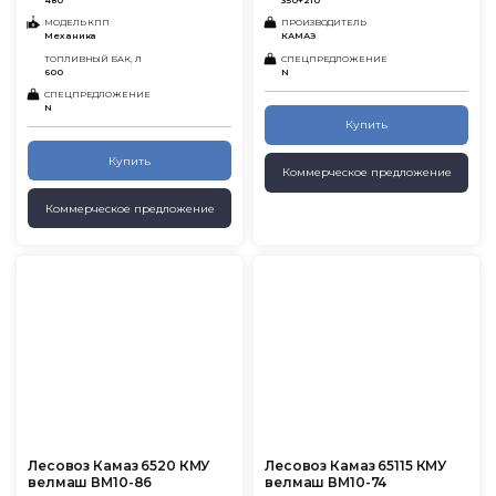
480
350+210
МОДЕЛЬ КПП
ПРОИЗВОДИТЕЛЬ
Механика
КАМАЗ
ТОПЛИВНЫЙ БАК, Л
СПЕЦПРЕДЛОЖЕНИЕ
600
N
СПЕЦПРЕДЛОЖЕНИЕ
N
Купить
Купить
Коммерческое предложение
Коммерческое предложение
Лесовоз Камаз 6520 КМУ
Лесовоз Камаз 65115 КМУ
велмаш ВМ10-86
велмаш ВМ10-74