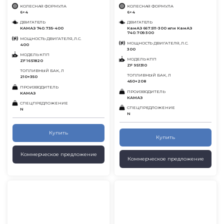
КОЛЕСНАЯ ФОРМУЛА
КОЛЕСНАЯ ФОРМУЛА
6×4
6×4
ДВИГАТЕЛЬ
ДВИГАТЕЛЬ
КАМАЗ 740.735-400
КамАЗ 667.511-300 или КамАЗ
740.705-300
МОЩНОСТЬ ДВИГАТЕЛЯ, Л.С.
МОЩНОСТЬ ДВИГАТЕЛЯ, Л.С.
400
300
МОДЕЛЬ КПП
МОДЕЛЬ КПП
ZF 16S1820
ZF 9S1310
ТОПЛИВНЫЙ БАК, Л
ТОПЛИВНЫЙ БАК, Л
210+350
450+208
ПРОИЗВОДИТЕЛЬ
ПРОИЗВОДИТЕЛЬ
КАМАЗ
КАМАЗ
СПЕЦПРЕДЛОЖЕНИЕ
СПЕЦПРЕДЛОЖЕНИЕ
N
N
Купить
Купить
Коммерческое предложение
Коммерческое предложение