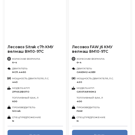
Лесовоз Sitrak c7h КМУ
Лесовоз FAW j6 КМУ
велмаш ВМ10-97С
велмаш ВМ10-97С
КОЛЕСНАЯ ФОРМУЛА
КОЛЕСНАЯ ФОРМУЛА
6×4
6×4
ДВИГАТЕЛЬ
ДВИГАТЕЛЬ
MC11.44-50
CA6DM2-42E51
МОЩНОСТЬ ДВИГАТЕЛЯ, Л.С.
МОЩНОСТЬ ДВИГАТЕЛЯ, Л.С.
440
420
МОДЕЛЬ КПП
МОДЕЛЬ КПП
ZF16S2530TO
CA10TAX190M2
ТОПЛИВНЫЙ БАК, Л
ТОПЛИВНЫЙ БАК, Л
600
400
ПРОИЗВОДИТЕЛЬ
ПРОИЗВОДИТЕЛЬ
Sitrak
FAW
СПЕЦПРЕДЛОЖЕНИЕ
СПЕЦПРЕДЛОЖЕНИЕ
N
N