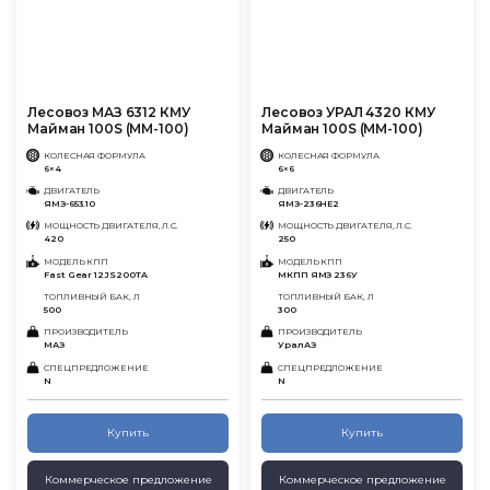
Лесовоз МАЗ 6312 КМУ
Лесовоз УРАЛ 4320 КМУ
Майман 100S (ММ-100)
Майман 100S (ММ-100)
КОЛЕСНАЯ ФОРМУЛА
КОЛЕСНАЯ ФОРМУЛА
6×4
6×6
ДВИГАТЕЛЬ
ДВИГАТЕЛЬ
ЯМЗ-653.10
ЯМЗ-236НЕ2
МОЩНОСТЬ ДВИГАТЕЛЯ, Л.С.
МОЩНОСТЬ ДВИГАТЕЛЯ, Л.С.
420
250
МОДЕЛЬ КПП
МОДЕЛЬ КПП
Fast Gear 12JS200TA
МКПП ЯМЗ 236У
ТОПЛИВНЫЙ БАК, Л
ТОПЛИВНЫЙ БАК, Л
500
300
ПРОИЗВОДИТЕЛЬ
ПРОИЗВОДИТЕЛЬ
МАЗ
УралАЗ
СПЕЦПРЕДЛОЖЕНИЕ
СПЕЦПРЕДЛОЖЕНИЕ
N
N
Купить
Купить
Коммерческое предложение
Коммерческое предложение