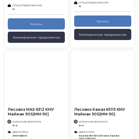
СПЕЦПРЕДЛОЖЕНИЕ
СПЕЦПРЕДЛОЖЕНИЕ
N
N
Купить
Купить
Коммерческое предложение
Коммерческое предложение
Лесовоз МАЗ 6312 КМУ
Лесовоз Камаз 65115 КМУ
Майман 90S(MM-90)
Майман 90S(MM-90)
КОЛЕСНАЯ ФОРМУЛА
КОЛЕСНАЯ ФОРМУЛА
6×4
6×4
ДВИГАТЕЛЬ
ДВИГАТЕЛЬ
ЯМЗ-653.10
КамАЗ 667.511-300 или КамАЗ
740.705-300