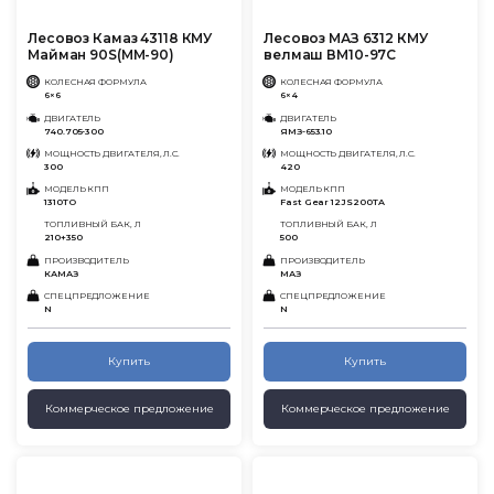
Лесовоз Камаз 43118 КМУ
Лесовоз МАЗ 6312 КМУ
Майман 90S(MM-90)
велмаш ВМ10-97С
КОЛЕСНАЯ ФОРМУЛА
КОЛЕСНАЯ ФОРМУЛА
6×6
6×4
ДВИГАТЕЛЬ
ДВИГАТЕЛЬ
740.705-300
ЯМЗ-653.10
МОЩНОСТЬ ДВИГАТЕЛЯ, Л.С.
МОЩНОСТЬ ДВИГАТЕЛЯ, Л.С.
300
420
МОДЕЛЬ КПП
МОДЕЛЬ КПП
1310ТО
Fast Gear 12JS200TA
ТОПЛИВНЫЙ БАК, Л
ТОПЛИВНЫЙ БАК, Л
210+350
500
ПРОИЗВОДИТЕЛЬ
ПРОИЗВОДИТЕЛЬ
КАМАЗ
МАЗ
СПЕЦПРЕДЛОЖЕНИЕ
СПЕЦПРЕДЛОЖЕНИЕ
N
N
Купить
Купить
Коммерческое предложение
Коммерческое предложение