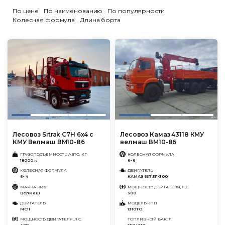
По цене
По наименованию
По популярности
Колесная формула
Длина борта
Лесовоз Sitrak C7H 6х4 с
Лесовоз Камаз 43118 КМУ
КМУ Велмаш ВМ10-86
велмаш ВМ10-86
ГРУЗОПОДЪЕМНОСТЬ АВТО, КГ
КОЛЕСНАЯ ФОРМУЛА
18000 кг
6×6
КОЛЕСНАЯ ФОРМУЛА
ДВИГАТЕЛЬ
6×4
КАМАЗ 667.511-300
МАРКА КМУ
МОЩНОСТЬ ДВИГАТЕЛЯ, Л.С.
Велмаш
300
ДВИГАТЕЛЬ
МОДЕЛЬ КПП
MC11
1310ТО
МОЩНОСТЬ ДВИГАТЕЛЯ, Л.С.
ТОПЛИВНЫЙ БАК, Л