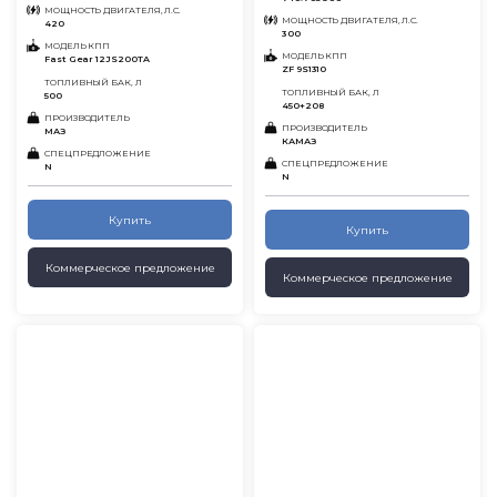
МОЩНОСТЬ ДВИГАТЕЛЯ, Л.С.
МОЩНОСТЬ ДВИГАТЕЛЯ, Л.С.
420
300
МОДЕЛЬ КПП
МОДЕЛЬ КПП
Fast Gear 12JS200TA
ZF 9S1310
ТОПЛИВНЫЙ БАК, Л
ТОПЛИВНЫЙ БАК, Л
500
450+208
ПРОИЗВОДИТЕЛЬ
ПРОИЗВОДИТЕЛЬ
МАЗ
КАМАЗ
СПЕЦПРЕДЛОЖЕНИЕ
СПЕЦПРЕДЛОЖЕНИЕ
N
N
Купить
Купить
Коммерческое предложение
Коммерческое предложение