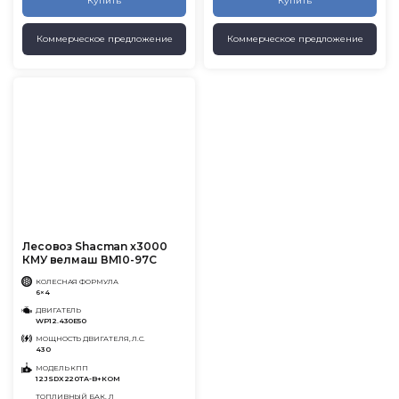
Купить
Купить
Коммерческое предложение
Коммерческое предложение
Лесовоз Shacman x3000
КМУ велмаш ВМ10-97С
КОЛЕСНАЯ ФОРМУЛА
6×4
ДВИГАТЕЛЬ
WP12.430E50
МОЩНОСТЬ ДВИГАТЕЛЯ, Л.С.
430
МОДЕЛЬ КПП
12JSDX220TA-B+КОМ
ТОПЛИВНЫЙ БАК, Л