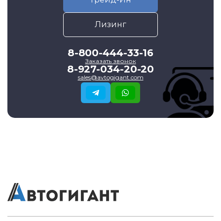
Лизинг
8-800-444-33-16
Заказать звонок
8-927-034-20-20
sales@avtogigant.com