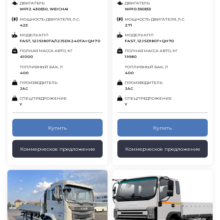
ДВИГАТЕЛЬ
ДВИГАТЕЛЬ
WP12.430E50, WEICHAI
WP10.350E53
МОЩНОСТЬ ДВИГАТЕЛЯ, Л.С.
МОЩНОСТЬ ДВИГАТЕЛЯ, Л.С.
423
271
МОДЕЛЬ КПП
МОДЕЛЬ КПП
FAST, 12JS180TА/12JSDX240TA+QH70
FAST, 12JSD180T+QH70
ПОЛНАЯ МАССА АВТО, КГ
ПОЛНАЯ МАССА АВТО, КГ
41000
19980
ТОПЛИВНЫЙ БАК, Л
ТОПЛИВНЫЙ БАК, Л
400
400
ПРОИЗВОДИТЕЛЬ
ПРОИЗВОДИТЕЛЬ
JAC
JAC
СПЕЦПРЕДЛОЖЕНИЕ
СПЕЦПРЕДЛОЖЕНИЕ
Y
Y
Купить
Купить
Коммерческое предложение
Коммерческое предложение