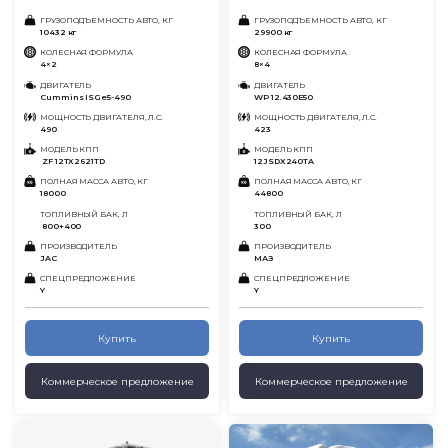
ГРУЗОПОДЪЕМНОСТЬ АВТО, КГ
ГРУЗОПОДЪЕМНОСТЬ АВТО, КГ
10432 кг
29900 кг
КОЛЕСНАЯ ФОРМУЛА
КОЛЕСНАЯ ФОРМУЛА
4×2
8×4
ДВИГАТЕЛЬ
ДВИГАТЕЛЬ
Cummins ISGe5-490
WP 12.430Е50
МОЩНОСТЬ ДВИГАТЕЛЯ, Л.С.
МОЩНОСТЬ ДВИГАТЕЛЯ, Л.С.
490
423
МОДЕЛЬ КПП
МОДЕЛЬ КПП
ZF 12TX2621TD
12JSDX240TA
ПОЛНАЯ МАССА АВТО, КГ
ПОЛНАЯ МАССА АВТО, КГ
18000
44800
ТОПЛИВНЫЙ БАК, Л
ТОПЛИВНЫЙ БАК, Л
800+400
300
ПРОИЗВОДИТЕЛЬ
ПРОИЗВОДИТЕЛЬ
JAC
МАЗ
СПЕЦПРЕДЛОЖЕНИЕ
СПЕЦПРЕДЛОЖЕНИЕ
Y
Y
Купить
Купить
Коммерческое предложение
Коммерческое предложение