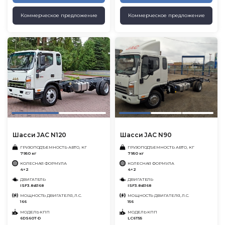
Коммерческое предложение
Коммерческое предложение
Шасси JAC N120
Шасси JAC N90
ГРУЗОПОДЪЕМНОСТЬ АВТО, КГ
ГРУЗОПОДЪЕМНОСТЬ АВТО, КГ
7950 кг
7950 кг
КОЛЕСНАЯ ФОРМУЛА
КОЛЕСНАЯ ФОРМУЛА
4×2
4×2
ДВИГАТЕЛЬ
ДВИГАТЕЛЬ
ISF3.8s5168
ISF3.8s5168
МОЩНОСТЬ ДВИГАТЕЛЯ, Л.С.
МОЩНОСТЬ ДВИГАТЕЛЯ, Л.С.
166
156
МОДЕЛЬ КПП
МОДЕЛЬ КПП
6DS60T-D
LC6T55