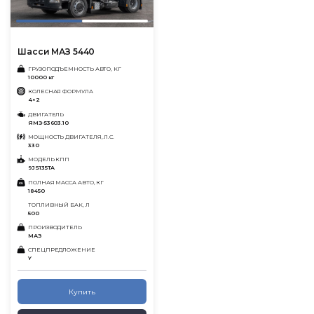
Шасси МАЗ 5440
ГРУЗОПОДЪЕМНОСТЬ АВТО, КГ
10000 кг
КОЛЕСНАЯ ФОРМУЛА
4×2
ДВИГАТЕЛЬ
ЯМЗ-53603.10
МОЩНОСТЬ ДВИГАТЕЛЯ, Л.С.
330
МОДЕЛЬ КПП
9JS135TA
ПОЛНАЯ МАССА АВТО, КГ
18450
ТОПЛИВНЫЙ БАК, Л
500
ПРОИЗВОДИТЕЛЬ
МАЗ
СПЕЦПРЕДЛОЖЕНИЕ
Y
Купить