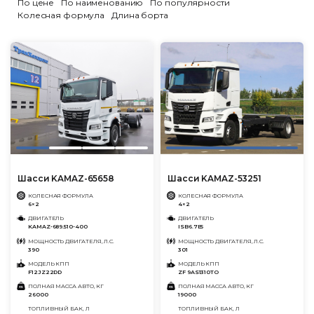
По цене
По наименованию
По популярности
Колесная формула
Длина борта
Шасси KAMAZ-65658
Шасси KAMAZ-53251
КОЛЕСНАЯ ФОРМУЛА
КОЛЕСНАЯ ФОРМУЛА
6×2
4×2
ДВИГАТЕЛЬ
ДВИГАТЕЛЬ
KAMAZ-689.510-400
ISB6.7E5
МОЩНОСТЬ ДВИГАТЕЛЯ, Л.С.
МОЩНОСТЬ ДВИГАТЕЛЯ, Л.С.
390
301
МОДЕЛЬ КПП
МОДЕЛЬ КПП
F12JZ22DD
ZF 9AS1310TO
ПОЛНАЯ МАССА АВТО, КГ
ПОЛНАЯ МАССА АВТО, КГ
26000
19000
ТОПЛИВНЫЙ БАК, Л
ТОПЛИВНЫЙ БАК, Л