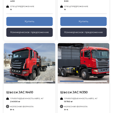
400
300
СПЕЦПРЕДЛОЖЕНИЕ
СПЕЦПРЕДЛОЖЕНИЕ
N
N
Купить
Купить
Коммерческое предложение
Коммерческое предложение
Шасси JAC N410
Шасси JAC N350
ГРУЗОПОДЪЕМНОСТЬ АВТО, КГ
ГРУЗОПОДЪЕМНОСТЬ АВТО, КГ
24000 кг
13750 кг
КОЛЕСНАЯ ФОРМУЛА
КОЛЕСНАЯ ФОРМУЛА
8×4
6×4