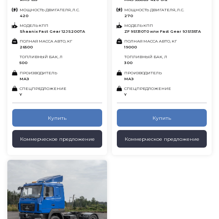
МОЩНОСТЬ ДВИГАТЕЛЯ, Л.С.
МОЩНОСТЬ ДВИГАТЕЛЯ, Л.С.
420
270
МОДЕЛЬ КПП
МОДЕЛЬ КПП
Shaanix Fast Gear 12JS200TA
ZF 9S1310T0 или Fast Gear 9JS135TA
ПОЛНАЯ МАССА АВТО, КГ
ПОЛНАЯ МАССА АВТО, КГ
26500
19000
ТОПЛИВНЫЙ БАК, Л
ТОПЛИВНЫЙ БАК, Л
500
300
ПРОИЗВОДИТЕЛЬ
ПРОИЗВОДИТЕЛЬ
МАЗ
МАЗ
СПЕЦПРЕДЛОЖЕНИЕ
СПЕЦПРЕДЛОЖЕНИЕ
Y
Y
Купить
Купить
Коммерческое предложение
Коммерческое предложение