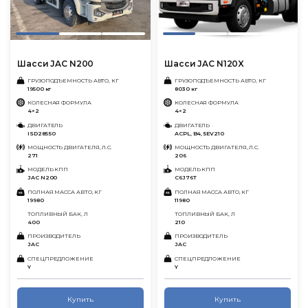
Шасси JAC N200
Шасси JAC N120X
ГРУЗОПОДЪЕМНОСТЬ АВТО, КГ
ГРУЗОПОДЪЕМНОСТЬ АВТО, КГ
19500 кг
8030 кг
КОЛЕСНАЯ ФОРМУЛА
КОЛЕСНАЯ ФОРМУЛА
4×2
4×2
ДВИГАТЕЛЬ
ДВИГАТЕЛЬ
ISD285 50
ACPL, B4, 5EV210
МОЩНОСТЬ ДВИГАТЕЛЯ, Л.С.
МОЩНОСТЬ ДВИГАТЕЛЯ, Л.С.
271
206
МОДЕЛЬ КПП
МОДЕЛЬ КПП
JAC N200
C6J76T
ПОЛНАЯ МАССА АВТО, КГ
ПОЛНАЯ МАССА АВТО, КГ
19980
11980
ТОПЛИВНЫЙ БАК, Л
ТОПЛИВНЫЙ БАК, Л
400
210
ПРОИЗВОДИТЕЛЬ
ПРОИЗВОДИТЕЛЬ
JAC
JAC
СПЕЦПРЕДЛОЖЕНИЕ
СПЕЦПРЕДЛОЖЕНИЕ
Y
Y
Купить
Купить