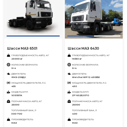
Шасси МАЗ 6501
Шасси МАЗ 6430
ГРУЗОПОДЪЕМНОСТЬ АВТО, КГ
ГРУЗОПОДЪЕМНОСТЬ АВТО, КГ
23000 кг
16050 кг
КОЛЕСНАЯ ФОРМУЛА
КОЛЕСНАЯ ФОРМУЛА
6×4
6×4
ДВИГАТЕЛЬ
ДВИГАТЕЛЬ
ЯМЗ-238Д2
Weichai WP 12.430E50
МОЩНОСТЬ ДВИГАТЕЛЯ, Л.С.
МОЩНОСТЬ ДВИГАТЕЛЯ, Л.С.
435
430
МОДЕЛЬ КПП
МОДЕЛЬ КПП
9JS135TA
ZF 16S2520TO
ПОЛНАЯ МАССА АВТО, КГ
ПОЛНАЯ МАССА АВТО, КГ
25000
25000
ТОПЛИВНЫЙ БАК, Л
ТОПЛИВНЫЙ БАК, Л
300-700
400
ПРОИЗВОДИТЕЛЬ
ПРОИЗВОДИТЕЛЬ
МАЗ
МАЗ