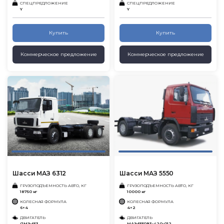
СПЕЦПРЕДЛОЖЕНИЕ
СПЕЦПРЕДЛОЖЕНИЕ
Y
Y
Купить
Купить
Коммерческое предложение
Коммерческое предложение
Шасси МАЗ 6312
Шасси МАЗ 5550
ГРУЗОПОДЪЕМНОСТЬ АВТО, КГ
ГРУЗОПОДЪЕМНОСТЬ АВТО, КГ
18750 кг
10000 кг
КОЛЕСНАЯ ФОРМУЛА
КОЛЕСНАЯ ФОРМУЛА
6×4
4×2
ДВИГАТЕЛЬ
ДВИГАТЕЛЬ
ЯМЗ-653
МАЗ-5550В3-420-012